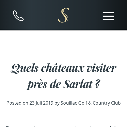
Skip
Skip
Skip
Skip
to
to
to
to
content
primary
secondary
footer
nav
nav
nav
Quels châteaux visiter
près de Sarlat ?
Posted on
23 Juli 2019
by
Souillac Golf & Country Club